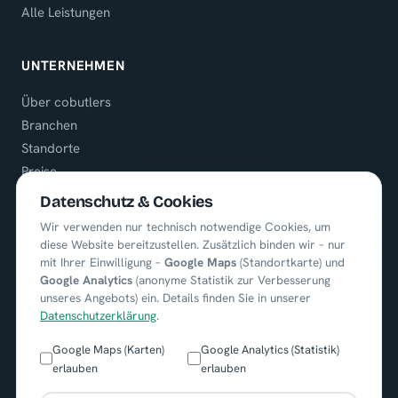
Alle Leistungen
UNTERNEHMEN
Über cobutlers
Branchen
Standorte
Preise
Referenzen
Datenschutz & Cookies
Karriere
Wir verwenden nur technisch notwendige Cookies, um
diese Website bereitzustellen. Zusätzlich binden wir – nur
mit Ihrer Einwilligung –
Google Maps
(Standortkarte) und
KONTAKT
Google Analytics
(anonyme Statistik zur Verbesserung
unseres Angebots) ein. Details finden Sie in unserer
+49 (0) 8722 / 9664451
Datenschutzerklärung
.
info@cobutlers.de
Google Maps (Karten)
Google Analytics (Statistik)
erlauben
erlauben
Ortenburgerring 13
84140 Gangkofen