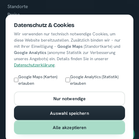
Standorte
Preise
Referenzen
Datenschutz & Cookies
Karriere
Wir verwenden nur technisch notwendige Cookies, um
diese Website bereitzustellen. Zusätzlich binden wir – nur
mit Ihrer Einwilligung –
Google Maps
(Standortkarte) und
KONTAKT
Google Analytics
(anonyme Statistik zur Verbesserung
unseres Angebots) ein. Details finden Sie in unserer
+49 (0) 8722 / 9664451
Datenschutzerklärung
.
info@cobutlers.de
Google Maps (Karten)
Google Analytics (Statistik)
erlauben
erlauben
Ortenburgerring 13
84140 Gangkofen
Nur notwendige
Auswahl speichern
Alle akzeptieren
© 2026 cobutlers Gebäudereinigung. Alle Rechte vorbehalten.
Impressum
·
Datenschutz
·
AGB
·
Cookie-Einstellungen