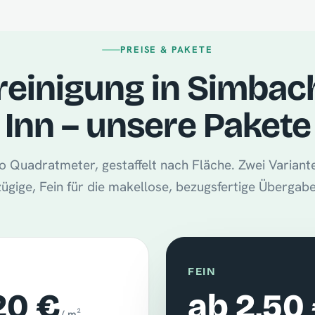
PREISE & PAKETE
reinigung in Simbac
Inn – unsere Pakete
 Quadratmeter, gestaffelt nach Fläche. Zwei Variante
zügige, Fein für die makellose, bezugsfertige Übergabe
FEIN
20 €
ab 2,50
/ m²