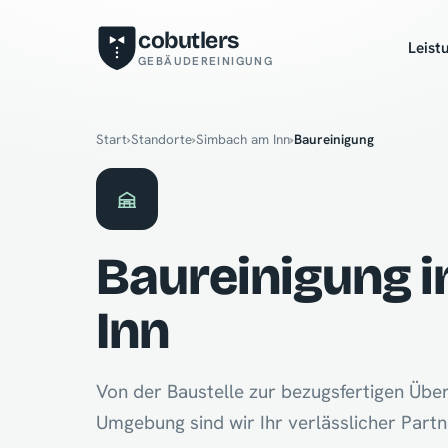
cobutlers
Leist
GEBÄUDEREINIGUNG
Start
›
Standorte
›
Simbach am Inn
›
Baureinigung
Baureinigung 
Inn
Von der Baustelle zur bezugsfertigen Übe
Umgebung sind wir Ihr verlässlicher Partn