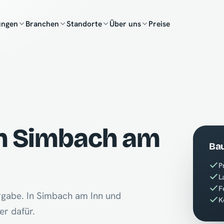
ungen
Branchen
Standorte
Über uns
Preise
in Simbach am
Bau
P
L
F
rgabe. In Simbach am Inn und
K
er dafür.