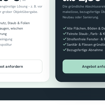
engünstige Lösung – z. B. vor
Die gründliche Abschlussrein
r grober Objektübergabe.
makellose, bezugsfertige Ü
Neubau oder Sanierung.
tz, Staub & Folien
augen, wischen
Alle Flächen, Böden & De
rung
Feinste Staub-, Farb- & 
reinigung
Streifenfreie Fenster- &
aspolitur
Sanitär & Fliesen gründli
Bezugsfertige Abnahme
ot anfordern
Angebot anf