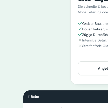
Die schnelle & kost
Möbellieferung ode
Grober Bauschmu
Böden kehren, s
Zügige Durchfüh
Intensive Detail
Streifenfreie Gl
Angeb
Fläche