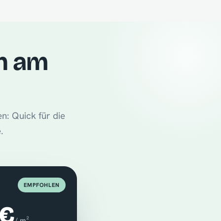
h am
n: Quick für die
.
EMPFOHLEN
 €
/ m²