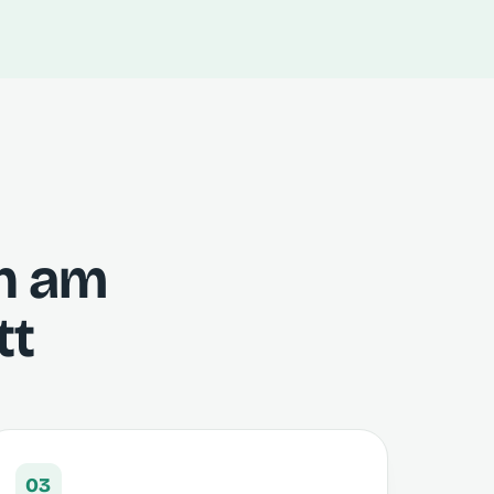
h am
tt
03