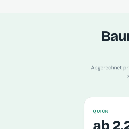
Bau
Abgerechnet pro
QUICK
ab 2,