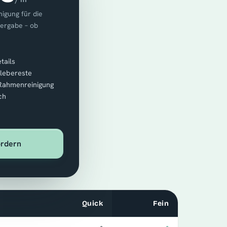
igung für die
bergabe – ob
tails
Klebereste
 Rahmenreinigung
ch
ordern
Quick
Fein