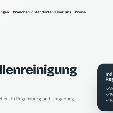
ungen
Branchen
Standorte
Über uns
Preise
llenreinigung
Ind
Re
S
F
ächen. In Regensburg und Umgebung
K