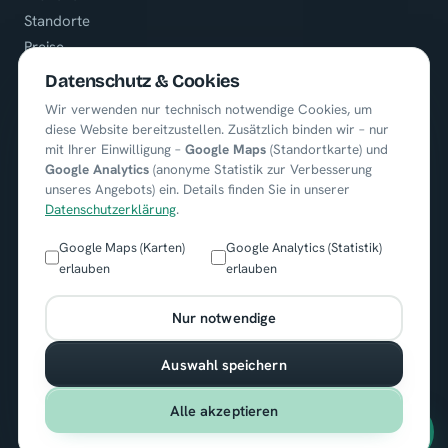
Standorte
Preise
Referenzen
Datenschutz & Cookies
Karriere
Wir verwenden nur technisch notwendige Cookies, um
diese Website bereitzustellen. Zusätzlich binden wir – nur
mit Ihrer Einwilligung –
Google Maps
(Standortkarte) und
KONTAKT
Google Analytics
(anonyme Statistik zur Verbesserung
unseres Angebots) ein. Details finden Sie in unserer
+49 (0) 8722 / 9664451
Datenschutzerklärung
.
info@cobutlers.de
Google Maps (Karten)
Google Analytics (Statistik)
erlauben
erlauben
Ortenburgerring 13
84140 Gangkofen
Nur notwendige
Auswahl speichern
Alle akzeptieren
© 2026 cobutlers Gebäudereinigung. Alle Rechte vorbehalten.
Impressum
·
Datenschutz
·
AGB
·
Cookie-Einstellungen