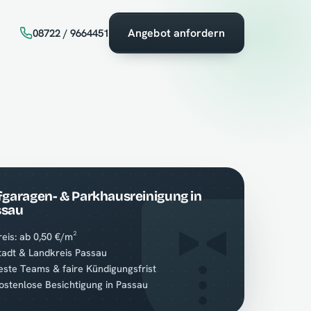
Angebot anfordern
08722 / 9664451
fgaragen- & Parkhausreinigung in
ssau
reis: ab 0,50 €/m²
tadt & Landkreis Passau
este Teams & faire Kündigungsfrist
ostenlose Besichtigung in Passau