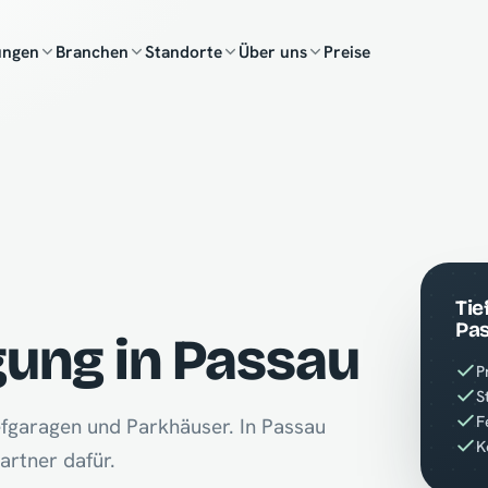
ungen
Branchen
Standorte
Über uns
Preise
Tie
Pa
gung in Passau
P
S
F
efgaragen und Parkhäuser. In Passau
K
artner dafür.