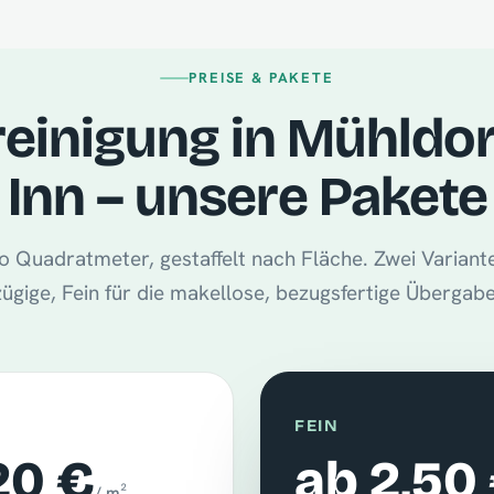
PREISE & PAKETE
einigung in Mühldo
Inn – unsere Pakete
 Quadratmeter, gestaffelt nach Fläche. Zwei Variante
zügige, Fein für die makellose, bezugsfertige Übergabe
FEIN
20 €
ab 2,50
/ m²