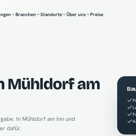
ungen
Branchen
Standorte
Über uns
Preise
in Mühldorf am
Bau
P
L
F
rgabe. In Mühldorf am Inn und
K
er dafür.