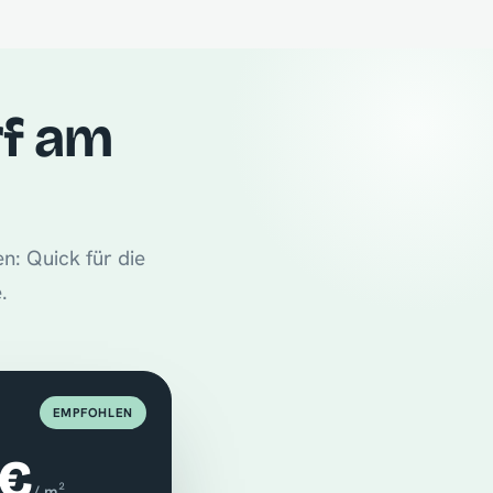
rf am
n: Quick für die
.
EMPFOHLEN
 €
/ m²