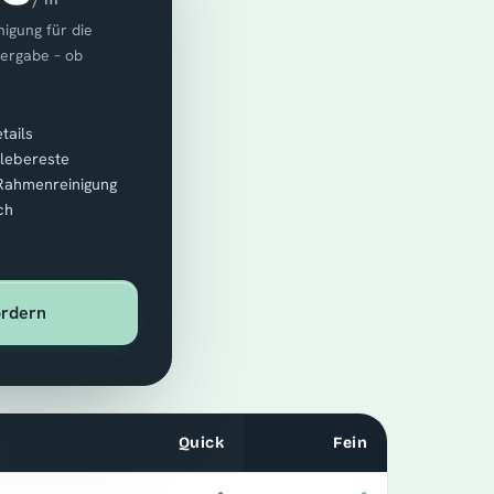
igung für die
bergabe – ob
tails
Klebereste
 Rahmenreinigung
ch
ordern
Quick
Fein