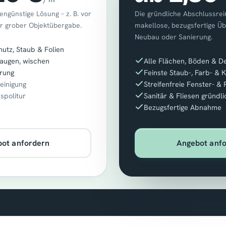
engünstige Lösung – z. B. vor
Die gründliche Abschlussrein
r grober Objektübergabe.
makellose, bezugsfertige Ü
Neubau oder Sanierung.
tz, Staub & Folien
augen, wischen
Alle Flächen, Böden & De
rung
Feinste Staub-, Farb- & 
reinigung
Streifenfreie Fenster- &
aspolitur
Sanitär & Fliesen gründli
Bezugsfertige Abnahme
ot anfordern
Angebot anf