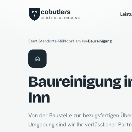
cobutlers
Leist
GEBÄUDEREINIGUNG
Start
›
Standorte
›
Mühldorf am Inn
›
Baureinigung
Baureinigung 
Inn
Von der Baustelle zur bezugsfertigen Übe
Umgebung sind wir Ihr verlässlicher Partn