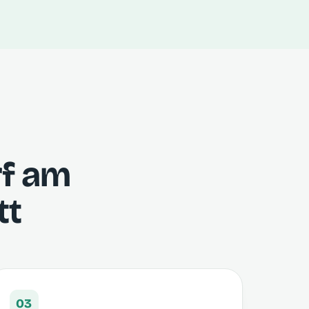
rf am
tt
03