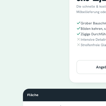
Die schnelle & kost
Möbellieferung ode
Grober Bauschmu
Böden kehren, s
Zügige Durchfüh
Intensive Detail
Streifenfreie Gl
Angeb
Fläche