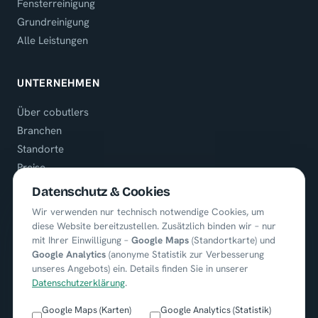
Fensterreinigung
Grundreinigung
Alle Leistungen
UNTERNEHMEN
Über cobutlers
Branchen
Standorte
Preise
Referenzen
Datenschutz & Cookies
Karriere
Wir verwenden nur technisch notwendige Cookies, um
diese Website bereitzustellen. Zusätzlich binden wir – nur
mit Ihrer Einwilligung –
Google Maps
(Standortkarte) und
KONTAKT
Google Analytics
(anonyme Statistik zur Verbesserung
unseres Angebots) ein. Details finden Sie in unserer
+49 (0) 8722 / 9664451
Datenschutzerklärung
.
info@cobutlers.de
Google Maps (Karten)
Google Analytics (Statistik)