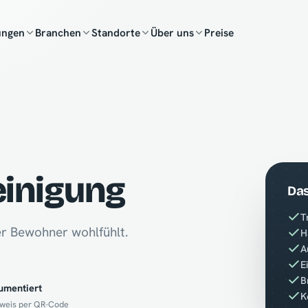
ungen
Branchen
Standorte
Über uns
Preise
inigung
Das
T
er Bewohner wohlfühlt.
H
A
E
B
umentiert
K
weis per QR-Code