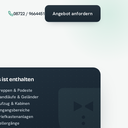
Angebot anfordern
08722 / 9664451
 ist enthalten
reppen & Podeste
andläufe & Geländer
ufzug & Kabinen
ingangsbereiche
riefkastenanlagen
ellergänge