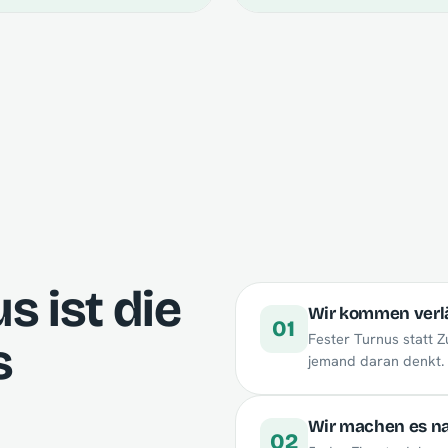
 ist die
Wir kommen verl
01
Fester Turnus statt Z
s
jemand daran denkt.
Wir machen es n
02