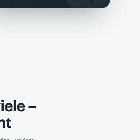
ele –
ht