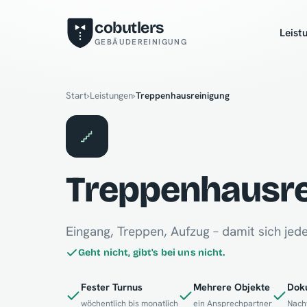
cobutlers
Leist
GEBÄUDEREINIGUNG
Start
›
Leistungen
›
Treppenhausreinigung
Treppenhausre
Eingang, Treppen, Aufzug – damit sich jed
Geht nicht, gibt's bei uns nicht.
Fester Turnus
Mehrere Objekte
Dok
wöchentlich bis monatlich
ein Ansprechpartner
Nach