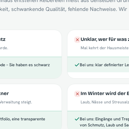
haus entstehen Reibereien meist aus denselben Grün
keit, schwankende Qualität, fehlende Nachweise. Wir 
utz
Unklar, wer für was 
urde.
Mal kehrt der Hausmeiste
ode – Sie haben es schwarz
Bei uns: klar definierter 
tner
Im Winter wird der
Verwaltung steigt.
Laub, Nässe und Streusalz
tfolio, eine transparente
Bei uns: Eingänge und Tr
von Schmutz, Laub und Sal